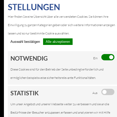
STELLUNGEN
Hier finden Sie eine Übersicht über alle verwendeten Cookies. Sie können Ihre
Einwilligung zu ganzen Kategorien geben oder sich weitere Informationen anzeigen
lassen und so nur bestimmte Cookie auswählen.
Auswahl bestätigen
Alle akzeptieren
NOTWENDIG
Ein
Diese Cookies sind für den Betrieb der Seite unbedingt erforderlich und
ermöglichen beispielsweise sicherheitsrelevante Funktionalitäten.
STATISTIK
Aus
Um unser Angebot und unsere Webseite weiter zu verbessern und sie an die
Bedürfnisse der Besucher anzupassen, erfassen und analysieren wir mit Hilfe