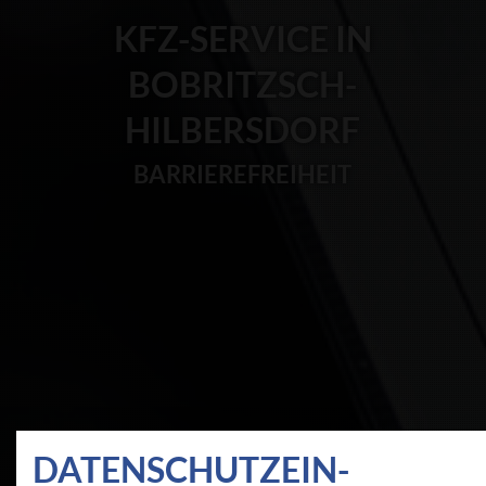
KFZ-SERVICE IN
BOBRITZSCH-
HILBERSDORF
BARRIEREFREIHEIT
DATEN­SCHUTZ­EIN­